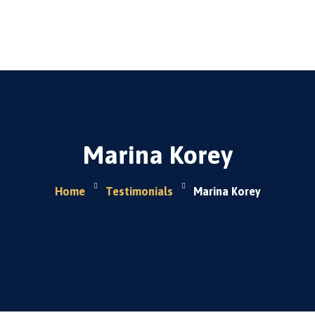
Venelac
Tienda
Sobre Nosotros
Contacto
Marina Korey
Home
Testimonials
Marina Korey