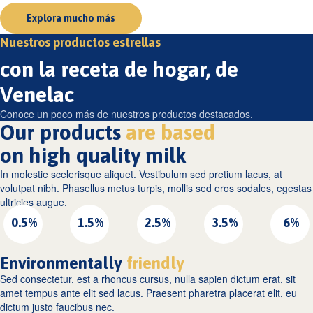
Explora mucho más
Nuestros productos estrellas
con la receta de hogar, de
Venelac
Conoce un poco más de nuestros productos destacados.
Our products
are based
on high quality milk
In molestie scelerisque aliquet. Vestibulum sed pretium lacus, at
volutpat nibh. Phasellus metus turpis, mollis sed eros sodales, egestas
ultricies augue.
0.5%
1.5%
2.5%
3.5%
6%
Environmentally
friendly
Sed consectetur, est a rhoncus cursus, nulla sapien dictum erat, sit
amet tempus ante elit sed lacus. Praesent pharetra placerat elit, eu
dictum justo faucibus nec.