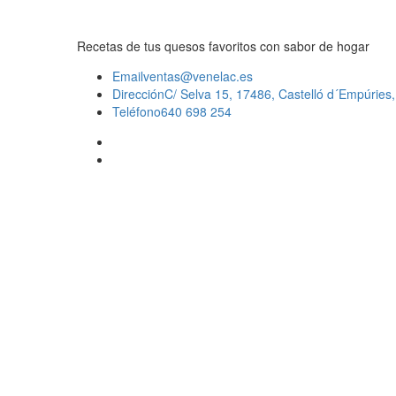
Recetas de tus quesos favoritos con sabor de hogar
Email
ventas@venelac.es
Dirección
C/ Selva 15, 17486, Castelló d´Empúries
Teléfono
640 698 254
Pol